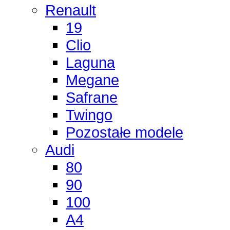
Renault
19
Clio
Laguna
Megane
Safrane
Twingo
Pozostałe modele
Audi
80
90
100
A4