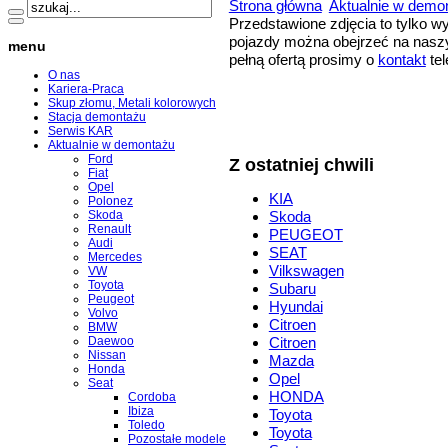
Strona główna
Aktualnie w demo
Przedstawione zdjęcia to tylko 
pojazdy można obejrzeć na naszy
menu
pełną ofertą prosimy o
kontakt
tel
O nas
Kariera-Praca
Skup złomu, Metali kolorowych
Stacja demontażu
Serwis KAR
Aktualnie w demontażu
Ford
Z ostatniej chwili
Fiat
Opel
KIA
Polonez
Skoda
Skoda
Renault
PEUGEOT
Audi
SEAT
Mercedes
Vilkswagen
VW
Toyota
Subaru
Peugeot
Hyundai
Volvo
Citroen
BMW
Daewoo
Citroen
Nissan
Mazda
Honda
Opel
Seat
HONDA
Cordoba
Ibiza
Toyota
Toledo
Toyota
Pozostałe modele