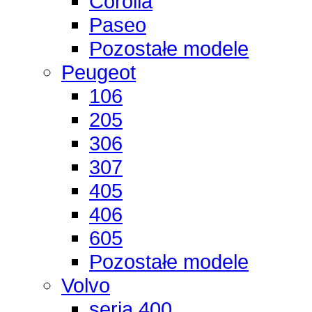
Corolla
Paseo
Pozostałe modele
Peugeot
106
205
306
307
405
406
605
Pozostałe modele
Volvo
seria 400