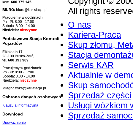
Copyright © 200
kom.
600 375 145
All rights reserve
BIURO:
biuro@kar-stacja.pl
Pracujemy w godzinach:
O nas
Pn - Pt: 8:00 - 17:00
Sobota: 8.00 - 14.00
Niedziela:
nieczynne
Kariera-Praca
Podstawowa Stacja Kontroli
Skup złomu, Meta
Pojazdów
Stacja demontaż
Elżbiecin 17
28-100 Busko-Zdrój
tel.
600 393 909
Serwis KAR
Pracujemy w godzinach:
Aktualnie w dem
Pn - Pt: 8:00 - 17:00
Sobota: 8.00 - 14.00
Niedziela:
nieczynne
Skup samochod
diagnostyka@kar-stacja.pl
Sprzedaż części
Ochrona danych osobowych
Usługi wózkiem 
Klauzula informacyjna
Sprzedaż samo
Download
Upoważnienie