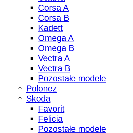
Corsa A
Corsa B
Kadett
Omega A
Omega B
Vectra A
Vectra B
Pozostałe modele
Polonez
Skoda
Favorit
Felicia
Pozostałe modele