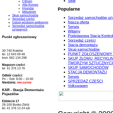
Seat
Citroen
Alfa Romeo
Hyundai
Popularne
Mitsubishi
Skup samochodów
Sprzedaż samochodów uż
Sprzedaż części
Nasza oferta
Usługi wózkiem widłowym
Sprzedaż samochodów
Serwis
używanych
Witamy
Podstawowa Stacja Kontrol
Punkt zgłoszeniowy
Sprzedaż części
Stacja demontażu
Skup samochodów
30-740 Kraków
PUNKT ZGŁOSZENIOWY
tel. 12 643 09 48
kom. 662 134 298
SKUP ZŁOMU ,RECYKLI
TWORZYW SZTUCZNYC
Magazyn części
SKUP SAMOCHODÓW
tel. 41 376 13 76
STACJA DEMONTAŻU
Odbiór części:
Serwis
Pn – Sob: 8:00 – 10.00
SPRZEDAŻ CZĘŚCI
Niedziela:
nieczynne
Volkswagen
KAR - Stacja Demontażu
Pojazdów
Elżbiecin 17
28-100 Busko-Zdrój
tel. 41 376 13 24 lub