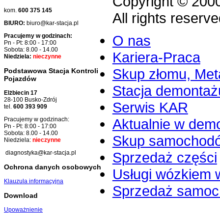
Copyright © 200
kom.
600 375 145
All rights reserve
BIURO:
biuro@kar-stacja.pl
O nas
Pracujemy w godzinach:
Pn - Pt: 8:00 - 17:00
Sobota: 8.00 - 14.00
Kariera-Praca
Niedziela:
nieczynne
Skup złomu, Meta
Podstawowa Stacja Kontroli
Pojazdów
Stacja demontaż
Elżbiecin 17
28-100 Busko-Zdrój
Serwis KAR
tel.
600 393 909
Aktualnie w dem
Pracujemy w godzinach:
Pn - Pt: 8:00 - 17:00
Sobota: 8.00 - 14.00
Skup samochod
Niedziela:
nieczynne
Sprzedaż części
diagnostyka@kar-stacja.pl
Ochrona danych osobowych
Usługi wózkiem 
Klauzula informacyjna
Sprzedaż samo
Download
Upoważnienie