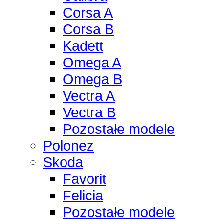
Corsa A
Corsa B
Kadett
Omega A
Omega B
Vectra A
Vectra B
Pozostałe modele
Polonez
Skoda
Favorit
Felicia
Pozostałe modele