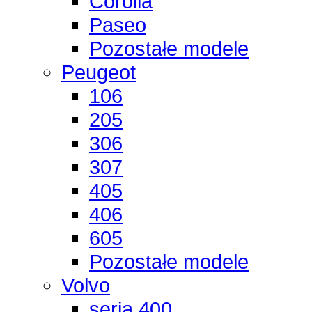
Corolla
Paseo
Pozostałe modele
Peugeot
106
205
306
307
405
406
605
Pozostałe modele
Volvo
seria 400