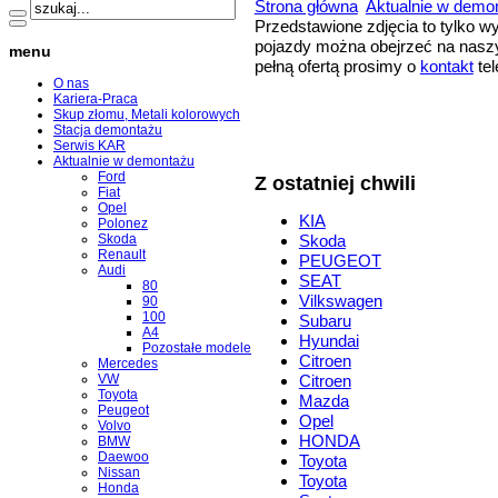
Strona główna
Aktualnie w demo
Przedstawione zdjęcia to tylko 
pojazdy można obejrzeć na naszy
menu
pełną ofertą prosimy o
kontakt
tel
O nas
Kariera-Praca
Skup złomu, Metali kolorowych
Stacja demontażu
Serwis KAR
Aktualnie w demontażu
Ford
Z ostatniej chwili
Fiat
Opel
KIA
Polonez
Skoda
Skoda
Renault
PEUGEOT
Audi
SEAT
80
Vilkswagen
90
100
Subaru
A4
Hyundai
Pozostałe modele
Citroen
Mercedes
VW
Citroen
Toyota
Mazda
Peugeot
Opel
Volvo
HONDA
BMW
Daewoo
Toyota
Nissan
Toyota
Honda