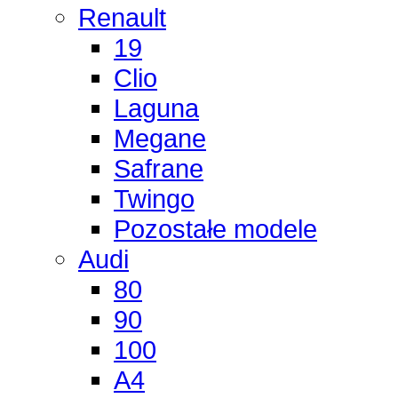
Renault
19
Clio
Laguna
Megane
Safrane
Twingo
Pozostałe modele
Audi
80
90
100
A4