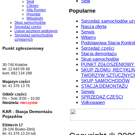
Seat
Seat
Citroen
Alfa Romeo
Popularne
Hyundai
Mitsubishi
Sprzedaż samochodów uż
Skup samochodów
Nasza oferta
Sprzedaż części
Usługi wózkiem widłowym
Serwis
Sprzedaż samochodów
Witamy
używanych
Podstawowa Stacja Kontrol
Sprzedaż części
Punkt zgłoszeniowy
Stacja demontażu
Skup samochodów
PUNKT ZGŁOSZENIOWY
30-740 Kraków
tel. 12 643 09 48
SKUP ZŁOMU ,RECYKLI
kom. 662 134 298
TWORZYW SZTUCZNYC
SKUP SAMOCHODÓW
Magazyn części
STACJA DEMONTAŻU
tel. 41 376 13 76
Serwis
Odbiór części:
SPRZEDAŻ CZĘŚCI
Pn – Sob: 8:00 – 10.00
Volkswagen
Niedziela:
nieczynne
KAR - Stacja Demontażu
Pojazdów
Elżbiecin 17
28-100 Busko-Zdrój
tel. 41 376 13 24 lub