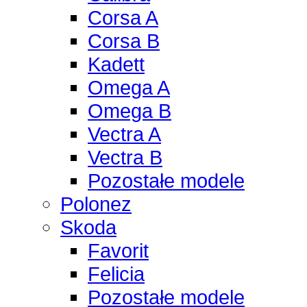
Corsa A
Corsa B
Kadett
Omega A
Omega B
Vectra A
Vectra B
Pozostałe modele
Polonez
Skoda
Favorit
Felicia
Pozostałe modele