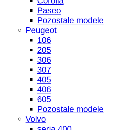
Corolla
Paseo
Pozostałe modele
Peugeot
106
205
306
307
405
406
605
Pozostałe modele
Volvo
seria 400