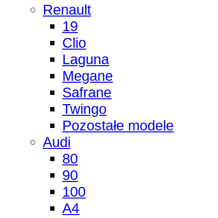
Renault
19
Clio
Laguna
Megane
Safrane
Twingo
Pozostałe modele
Audi
80
90
100
A4