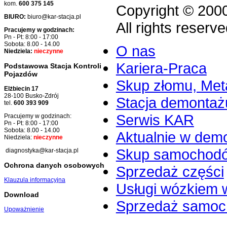
kom.
600 375 145
Copyright © 200
BIURO:
biuro@kar-stacja.pl
All rights reserve
Pracujemy w godzinach:
Pn - Pt: 8:00 - 17:00
Sobota: 8.00 - 14.00
O nas
Niedziela:
nieczynne
Kariera-Praca
Podstawowa Stacja Kontroli
Pojazdów
Skup złomu, Meta
Elżbiecin 17
28-100 Busko-Zdrój
Stacja demontaż
tel.
600 393 909
Serwis KAR
Pracujemy w godzinach:
Pn - Pt: 8:00 - 17:00
Sobota: 8.00 - 14.00
Aktualnie w dem
Niedziela:
nieczynne
Skup samochod
diagnostyka@kar-stacja.pl
Ochrona danych osobowych
Sprzedaż części
Klauzula informacyjna
Usługi wózkiem 
Download
Sprzedaż samo
Upoważnienie