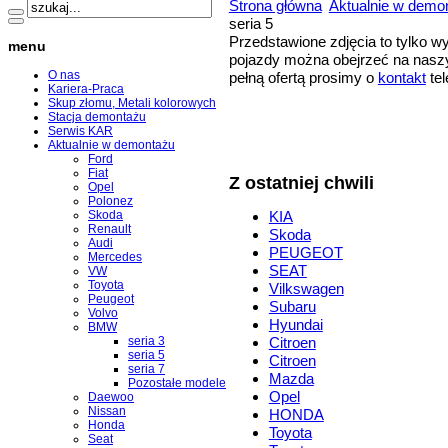
Strona główna
Aktualnie w demo
seria 5
Przedstawione zdjęcia to tylko 
menu
pojazdy można obejrzeć na naszy
O nas
pełną ofertą prosimy o
kontakt
tel
Kariera-Praca
Skup złomu, Metali kolorowych
Stacja demontażu
Serwis KAR
Aktualnie w demontażu
Ford
Fiat
Z ostatniej chwili
Opel
Polonez
Skoda
KIA
Renault
Skoda
Audi
PEUGEOT
Mercedes
SEAT
VW
Toyota
Vilkswagen
Peugeot
Subaru
Volvo
Hyundai
BMW
seria 3
Citroen
seria 5
Citroen
seria 7
Mazda
Pozostałe modele
Opel
Daewoo
Nissan
HONDA
Honda
Toyota
Seat