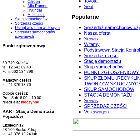
Toyota
Citroen
Alfa Romeo
Seat
Hyundai
Mitsubishi
Popularne
Skup samochodów
Sprzedaż części
Sprzedaż samochodów uż
Usługi wózkiem widłowym
Sprzedaż samochodów
Nasza oferta
używanych
Serwis
Witamy
Punkt zgłoszeniowy
Podstawowa Stacja Kontrol
Sprzedaż części
Stacja demontażu
30-740 Kraków
Skup samochodów
tel. 12 643 09 48
kom. 662 134 298
PUNKT ZGŁOSZENIOWY
SKUP ZŁOMU ,RECYKLI
Magazyn części
TWORZYW SZTUCZNYC
tel. 41 376 13 76
SKUP SAMOCHODÓW
Odbiór części:
STACJA DEMONTAŻU
Pn – Sob: 8:00 – 10.00
Serwis
Niedziela:
nieczynne
SPRZEDAŻ CZĘŚCI
KAR - Stacja Demontażu
Volkswagen
Pojazdów
Elżbiecin 17
28-100 Busko-Zdrój
tel. 41 376 13 24 lub