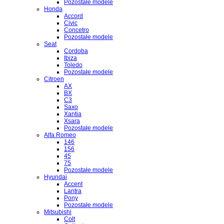
Pozostałe modele
Honda
Accord
Civic
Concetro
Pozostałe modele
Seat
Cordoba
Ibiza
Toledo
Pozostałe modele
Citroen
AX
BX
C3
Saxo
Xantia
Xsara
Pozostałe modele
Alfa Romeo
146
156
45
75
Pozostałe modele
Hyundai
Accent
Lantra
Pony
Pozostałe modele
Mitsubishi
Colt