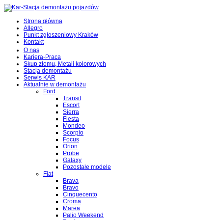
Strona główna
Allegro
Punkt zgłoszeniowy Kraków
Kontakt
O nas
Kariera-Praca
Skup złomu, Metali kolorowych
Stacja demontażu
Serwis KAR
Aktualnie w demontażu
Ford
Transit
Escort
Sierra
Fiesta
Mondeo
Scorpio
Focus
Orion
Probe
Galaxy
Pozostałe modele
Fiat
Brava
Bravo
Cinquecento
Croma
Marea
Palio Weekend