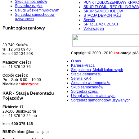
Skup samochodów
PUNKT ZGŁOSZENIOWY KRA
Sprzedaż części
SKUP ZŁOMU ,RECYKLING W
Usługi wózkiem widłowym
SKUP SAMOCHODÓW
Sprzedaż samochodów
STACJA DEMONTAŻU
używanych
Serwis
SPRZEDAŻ CZĘŚCI
Punkt zgłoszeniowy
Volkswagen
30-740 Kraków
tel. 12 643 09 48
Copyright © 2000 - 2010
kar
-stacja.pl
Al
kom. 662 134 298
O nas
Magazyn części
Kariera-Praca
tel. 41 376 13 76
Skup złomu, Metali kolorowych
Stacja demontażu
Odbiór części:
Serwis KAR
Pn – Sob: 8:00 – 10.00
Aktualnie w demontażu
Niedziela:
nieczynne
Skup samochodów
Sprzedaż części
KAR - Stacja Demontażu
Usługi wózkiem widłowym
Pojazdów
Sprzedaż samochodów używanych
Elżbiecin 17
28-100 Busko-Zdrój
tel. 41 376 13 24 lub
kom.
600 375 145
BIURO:
biuro@kar-stacja.pl