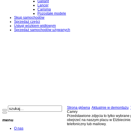
Gallant
Lancer
Carisma
Pozostałe modele
Skup samochodów
Sprzedaż części
Usługi wózkiem widłowym
Sprzedaż samochodów używanych
Strona główna
Aktualnie w demontażu
Camry
Przedstawione zdjęcia to tylko wybran
menu
obejrzeć na naszym placu w Elżbiecinie.
telefoniczny lub mailowy.
O nas