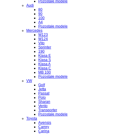
Pozostałe modele
Audi
80
90
100
A4
Pozostałe modele
Mercedes
W123
W124
Vito
Sprinter
190
Klasa E
Klasa S
Klasa A
Klasa C
MB 100
Pozostałe modele
VW
Golf
Jetta
Passat
Polo
Sharan
Vento
Transporter
Pozostałe modele
Toyota
Avensis
Camry
Carina