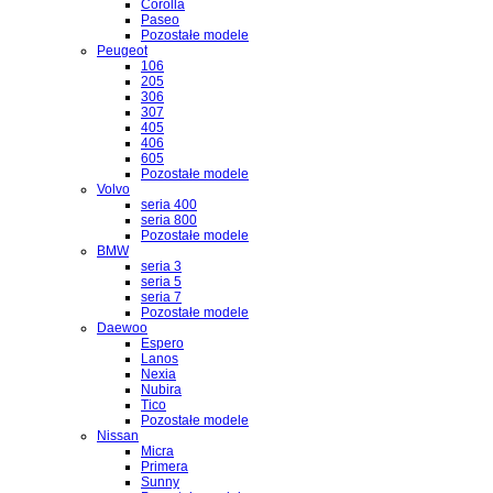
Corolla
Paseo
Pozostałe modele
Peugeot
106
205
306
307
405
406
605
Pozostałe modele
Volvo
seria 400
seria 800
Pozostałe modele
BMW
seria 3
seria 5
seria 7
Pozostałe modele
Daewoo
Espero
Lanos
Nexia
Nubira
Tico
Pozostałe modele
Nissan
Micra
Primera
Sunny