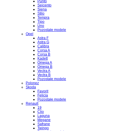
Punto
Seicento
Siena
Stilo
Tempra
Tipo
Uno
Pozostałe modele
Opel
Astra F
Astra G
Calibra
Corsa A
Corsa B
Kadett
Omega A
Omega B
Vectra A
Vectra B
Pozostałe modele
Polonez
Skoda
Favorit
Felicia
Pozostałe modele
Renault
19
Clio
Laguna
Megane
Safrane
Twingo