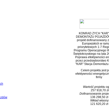
KONRAD ZYCH "KAR"
DEMONTAŻU POJAZDÓW 
projekt dofinansowany 
Europejskich w rama
priorytetowych 1-7 Reg
Programu Operacyjnego
W
Świętokrzyskiego na lata 
Poprawa efektywności en
przez
przedsiębiorstwo 
"KAR" Stacja Demontażu
Celem projektu jest 
efektywności energetycz
firmy
ch
Wartość projektu o
257 918,70 zł
Dofinansowanie proje
136 298,50 z
azdów
Wkład własny
121 620,20 zł