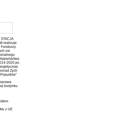
 STACJA
realizuje
z
Funduszy
ch osi
ionalnego
ojewództwa
2014-2020 pn.
ergetycznej
Konrad Zych
 Pojazdów”
poprawa
nej budynku
gółem:
ktu z UE
ł
: