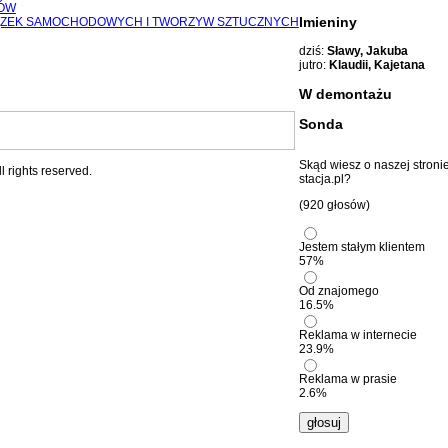
KÓW
Imieniny
IĄZEK SAMOCHODOWYCH I TWORZYW SZTUCZNYCH
dziś:
Sławy, Jakuba
jutro:
Klaudii, Kajetana
W demontażu
Sonda
Skąd wiesz o naszej stronie
l rights reserved.
stacja.pl?
(920 głosów)
Jestem stałym klientem
57%
Od znajomego
16.5%
Reklama w internecie
23.9%
Reklama w prasie
2.6%