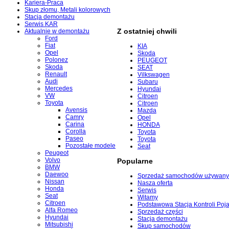
Kariera-Praca
Skup złomu, Metali kolorowych
Stacja demontażu
Serwis KAR
Z ostatniej chwili
Aktualnie w demontażu
Ford
Fiat
KIA
Opel
Skoda
Polonez
PEUGEOT
Skoda
SEAT
Renault
Vilkswagen
Audi
Subaru
Mercedes
Hyundai
VW
Citroen
Toyota
Citroen
Avensis
Mazda
Camry
Opel
Carina
HONDA
Corolla
Toyota
Paseo
Toyota
Pozostałe modele
Seat
Peugeot
Volvo
Popularne
BMW
Daewoo
Sprzedaż samochodów używany
Nissan
Nasza oferta
Honda
Serwis
Seat
Witamy
Citroen
Podstawowa Stacja Kontroli Poj
Alfa Romeo
Sprzedaż części
Hyundai
Stacja demontażu
Mitsubishi
Skup samochodów