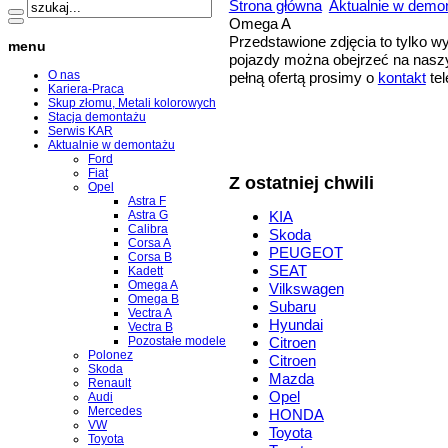
Strona główna
Aktualnie w demo
Omega A
Przedstawione zdjęcia to tylko 
menu
pojazdy można obejrzeć na naszy
O nas
pełną ofertą prosimy o
kontakt
tel
Kariera-Praca
Skup złomu, Metali kolorowych
Stacja demontażu
Serwis KAR
Aktualnie w demontażu
Ford
Fiat
Z ostatniej chwili
Opel
Astra F
Astra G
KIA
Calibra
Skoda
Corsa A
PEUGEOT
Corsa B
SEAT
Kadett
Omega A
Vilkswagen
Omega B
Subaru
Vectra A
Hyundai
Vectra B
Pozostałe modele
Citroen
Polonez
Citroen
Skoda
Mazda
Renault
Opel
Audi
Mercedes
HONDA
VW
Toyota
Toyota