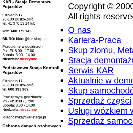
KAR - Stacja Demontażu
Copyright © 200
Pojazdów
All rights reserve
Elżbiecin 17
28-100 Busko-Zdrój
tel. 41 376 13 24 lub
O nas
kom.
600 375 145
Kariera-Praca
BIURO:
biuro@kar-stacja.pl
Pracujemy w godzinach:
Skup złomu, Meta
Pn - Pt: 8:00 - 17:00
Sobota: 8.00 - 14.00
Stacja demontaż
Niedziela:
nieczynne
Serwis KAR
Podstawowa Stacja Kontroli
Pojazdów
Aktualnie w dem
Elżbiecin 17
28-100 Busko-Zdrój
Skup samochod
tel.
600 393 909
Pracujemy w godzinach:
Sprzedaż części
Pn - Pt: 8:00 - 17:00
Sobota: 8.00 - 14.00
Usługi wózkiem 
Niedziela:
nieczynne
diagnostyka@kar-stacja.pl
Sprzedaż samo
Ochrona danych osobowych