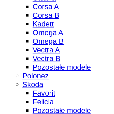
Corsa A
Corsa B
Kadett
Omega A
Omega B
Vectra A
Vectra B
Pozostałe modele
Polonez
Skoda
Favorit
Felicia
Pozostałe modele