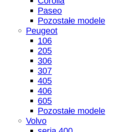
Corolla
Paseo
Pozostałe modele
Peugeot
106
205
306
307
405
406
605
Pozostałe modele
Volvo
seria 400