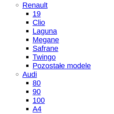
Renault
19
Clio
Laguna
Megane
Safrane
Twingo
Pozostałe modele
Audi
80
90
100
A4