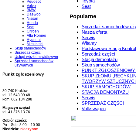
Toyota
Peugeot
Volvo
Seat
BMW
Daewoo
Popularne
Nissan
Honda
Sprzedaż samochodów uż
Seat
Citroen
Nasza oferta
Alfa Romeo
Serwis
Hyundai
Witamy
Mitsubishi
Podstawowa Stacja Kontrol
Skup samochodów
Sprzedaż części
Sprzedaż części
Usługi wózkiem widłowym
Stacja demontażu
Sprzedaż samochodów
Skup samochodów
używanych
PUNKT ZGŁOSZENIOWY
Punkt zgłoszeniowy
SKUP ZŁOMU ,RECYKLI
TWORZYW SZTUCZNYC
SKUP SAMOCHODÓW
30-740 Kraków
STACJA DEMONTAŻU
tel. 12 643 09 48
Serwis
kom. 662 134 298
SPRZEDAŻ CZĘŚCI
Magazyn części
Volkswagen
tel. 41 376 13 76
Odbiór części:
Pn – Sob: 8:00 – 10.00
Niedziela:
nieczynne