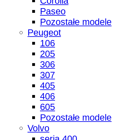
Corolla
Paseo
Pozostałe modele
Peugeot
106
205
306
307
405
406
605
Pozostałe modele
Volvo
seria 400