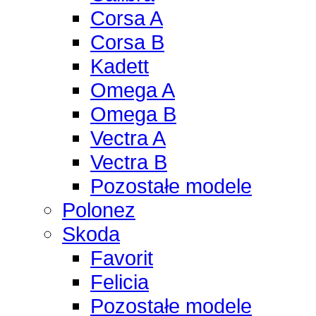
Corsa A
Corsa B
Kadett
Omega A
Omega B
Vectra A
Vectra B
Pozostałe modele
Polonez
Skoda
Favorit
Felicia
Pozostałe modele