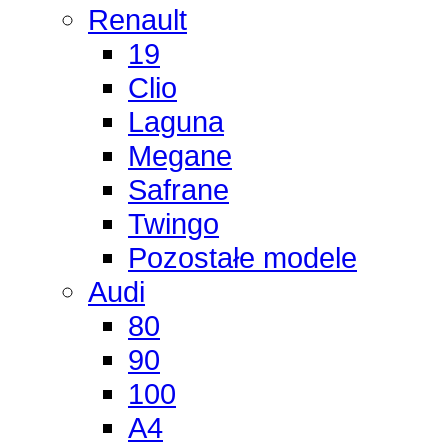
Renault
19
Clio
Laguna
Megane
Safrane
Twingo
Pozostałe modele
Audi
80
90
100
A4