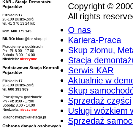
KAR - Stacja Demontażu
Copyright © 200
Pojazdów
All rights reserve
Elżbiecin 17
28-100 Busko-Zdrój
tel. 41 376 13 24 lub
O nas
kom.
600 375 145
Kariera-Praca
BIURO:
biuro@kar-stacja.pl
Pracujemy w godzinach:
Skup złomu, Meta
Pn - Pt: 8:00 - 17:00
Sobota: 8.00 - 14.00
Stacja demontaż
Niedziela:
nieczynne
Serwis KAR
Podstawowa Stacja Kontroli
Pojazdów
Aktualnie w dem
Elżbiecin 17
28-100 Busko-Zdrój
Skup samochod
tel.
600 393 909
Pracujemy w godzinach:
Sprzedaż części
Pn - Pt: 8:00 - 17:00
Sobota: 8.00 - 14.00
Usługi wózkiem 
Niedziela:
nieczynne
diagnostyka@kar-stacja.pl
Sprzedaż samo
Ochrona danych osobowych