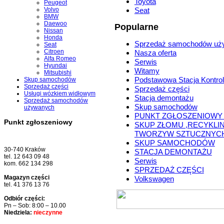
Toyota
Peugeot
Volvo
Seat
BMW
Daewoo
Popularne
Nissan
Honda
Sprzedaż samochodów uż
Seat
Citroen
Nasza oferta
Alfa Romeo
Serwis
Hyundai
Witamy
Mitsubishi
Podstawowa Stacja Kontrol
Skup samochodów
Sprzedaż części
Sprzedaż części
Usługi wózkiem widłowym
Stacja demontażu
Sprzedaż samochodów
Skup samochodów
używanych
PUNKT ZGŁOSZENIOWY
Punkt zgłoszeniowy
SKUP ZŁOMU ,RECYKLI
TWORZYW SZTUCZNYC
SKUP SAMOCHODÓW
30-740 Kraków
STACJA DEMONTAŻU
tel. 12 643 09 48
Serwis
kom. 662 134 298
SPRZEDAŻ CZĘŚCI
Magazyn części
Volkswagen
tel. 41 376 13 76
Odbiór części:
Pn – Sob: 8:00 – 10.00
Niedziela:
nieczynne