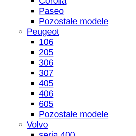
Corolla
Paseo
Pozostałe modele
Peugeot
106
205
306
307
405
406
605
Pozostałe modele
Volvo
seria 400