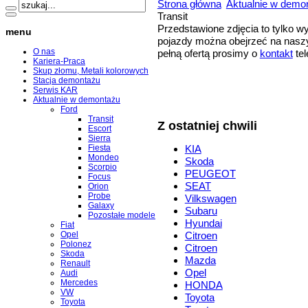
Strona główna
Aktualnie w demo
Transit
Przedstawione zdjęcia to tylko 
menu
pojazdy można obejrzeć na naszy
O nas
pełną ofertą prosimy o
kontakt
tel
Kariera-Praca
Skup złomu, Metali kolorowych
Stacja demontażu
Serwis KAR
Aktualnie w demontażu
Ford
Transit
Z ostatniej chwili
Escort
Sierra
Fiesta
KIA
Mondeo
Skoda
Scorpio
PEUGEOT
Focus
SEAT
Orion
Probe
Vilkswagen
Galaxy
Subaru
Pozostałe modele
Hyundai
Fiat
Opel
Citroen
Polonez
Citroen
Skoda
Mazda
Renault
Opel
Audi
Mercedes
HONDA
VW
Toyota
Toyota