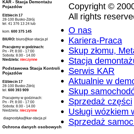
KAR - Stacja Demontażu
Copyright © 200
Pojazdów
All rights reserve
Elżbiecin 17
28-100 Busko-Zdrój
tel. 41 376 13 24 lub
O nas
kom.
600 375 145
Kariera-Praca
BIURO:
biuro@kar-stacja.pl
Pracujemy w godzinach:
Skup złomu, Meta
Pn - Pt: 8:00 - 17:00
Sobota: 8.00 - 14.00
Stacja demontaż
Niedziela:
nieczynne
Serwis KAR
Podstawowa Stacja Kontroli
Pojazdów
Aktualnie w dem
Elżbiecin 17
28-100 Busko-Zdrój
Skup samochod
tel.
600 393 909
Pracujemy w godzinach:
Sprzedaż części
Pn - Pt: 8:00 - 17:00
Sobota: 8.00 - 14.00
Usługi wózkiem 
Niedziela:
nieczynne
diagnostyka@kar-stacja.pl
Sprzedaż samo
Ochrona danych osobowych