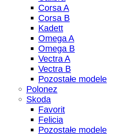
Corsa A
Corsa B
Kadett
Omega A
Omega B
Vectra A
Vectra B
Pozostałe modele
Polonez
Skoda
Favorit
Felicia
Pozostałe modele