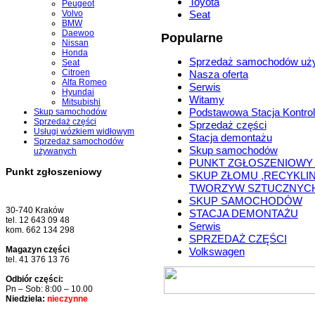
Toyota
Peugeot
Volvo
Seat
BMW
Daewoo
Popularne
Nissan
Honda
Sprzedaż samochodów uż
Seat
Citroen
Nasza oferta
Alfa Romeo
Serwis
Hyundai
Witamy
Mitsubishi
Podstawowa Stacja Kontrol
Skup samochodów
Sprzedaż części
Sprzedaż części
Usługi wózkiem widłowym
Stacja demontażu
Sprzedaż samochodów
Skup samochodów
używanych
PUNKT ZGŁOSZENIOWY
Punkt zgłoszeniowy
SKUP ZŁOMU ,RECYKLI
TWORZYW SZTUCZNYC
SKUP SAMOCHODÓW
30-740 Kraków
STACJA DEMONTAŻU
tel. 12 643 09 48
Serwis
kom. 662 134 298
SPRZEDAŻ CZĘŚCI
Magazyn części
Volkswagen
tel. 41 376 13 76
Odbiór części:
Pn – Sob: 8:00 – 10.00
Niedziela:
nieczynne