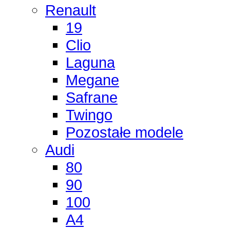
Renault
19
Clio
Laguna
Megane
Safrane
Twingo
Pozostałe modele
Audi
80
90
100
A4