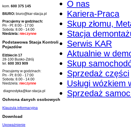
O nas
kom.
600 375 145
Kariera-Praca
BIURO:
biuro@kar-stacja.pl
Skup złomu, Meta
Pracujemy w godzinach:
Pn - Pt: 8:00 - 17:00
Sobota: 8.00 - 14.00
Stacja demontaż
Niedziela:
nieczynne
Serwis KAR
Podstawowa Stacja Kontroli
Pojazdów
Aktualnie w dem
Elżbiecin 17
28-100 Busko-Zdrój
Skup samochod
tel.
600 393 909
Sprzedaż części
Pracujemy w godzinach:
Pn - Pt: 8:00 - 17:00
Sobota: 8.00 - 14.00
Usługi wózkiem 
Niedziela:
nieczynne
Sprzedaż samo
diagnostyka@kar-stacja.pl
Ochrona danych osobowych
Klauzula informacyjna
Download
Upoważnienie