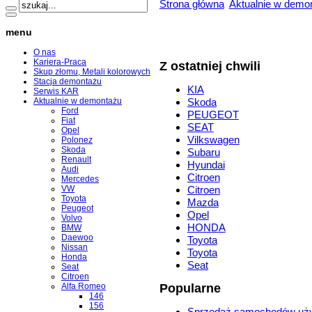
Strona główna
Aktualnie w demo
menu
O nas
Kariera-Praca
Z ostatniej chwili
Skup złomu, Metali kolorowych
Stacja demontażu
KIA
Serwis KAR
Aktualnie w demontażu
Skoda
Ford
PEUGEOT
Fiat
SEAT
Opel
Vilkswagen
Polonez
Skoda
Subaru
Renault
Hyundai
Audi
Citroen
Mercedes
VW
Citroen
Toyota
Mazda
Peugeot
Opel
Volvo
HONDA
BMW
Daewoo
Toyota
Nissan
Toyota
Honda
Seat
Seat
Citroen
Alfa Romeo
Popularne
146
156
Sprzedaż samochodów uż