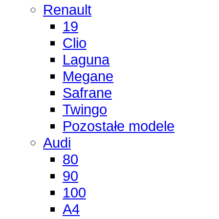
Renault
19
Clio
Laguna
Megane
Safrane
Twingo
Pozostałe modele
Audi
80
90
100
A4