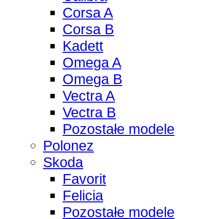
Corsa A
Corsa B
Kadett
Omega A
Omega B
Vectra A
Vectra B
Pozostałe modele
Polonez
Skoda
Favorit
Felicia
Pozostałe modele