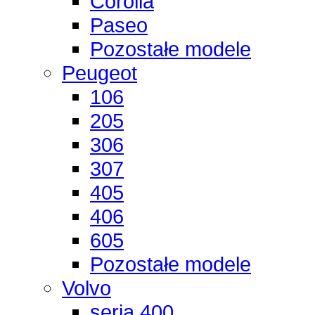
Corolla
Paseo
Pozostałe modele
Peugeot
106
205
306
307
405
406
605
Pozostałe modele
Volvo
seria 400