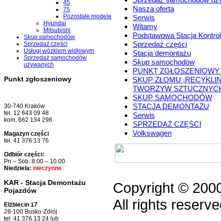
45
Nasza oferta
75
Pozostałe modele
Serwis
Hyundai
Witamy
Mitsubishi
Podstawowa Stacja Kontrol
Skup samochodów
Sprzedaż części
Sprzedaż części
Usługi wózkiem widłowym
Stacja demontażu
Sprzedaż samochodów
Skup samochodów
używanych
PUNKT ZGŁOSZENIOWY
Punkt zgłoszeniowy
SKUP ZŁOMU ,RECYKLI
TWORZYW SZTUCZNYC
SKUP SAMOCHODÓW
STACJA DEMONTAŻU
30-740 Kraków
tel. 12 643 09 48
Serwis
kom. 662 134 298
SPRZEDAŻ CZĘŚCI
Volkswagen
Magazyn części
tel. 41 376 13 76
Odbiór części:
Pn – Sob: 8:00 – 10.00
Niedziela:
nieczynne
KAR - Stacja Demontażu
Copyright © 200
Pojazdów
All rights reserve
Elżbiecin 17
28-100 Busko-Zdrój
tel. 41 376 13 24 lub