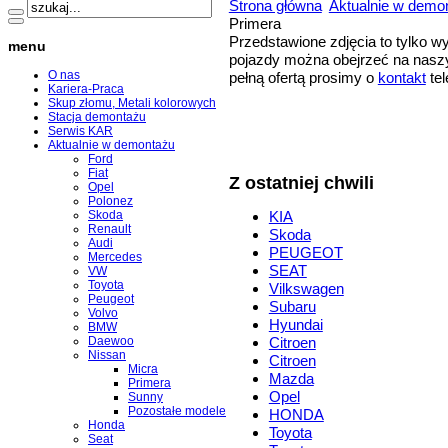
Strona główna
Aktualnie w demo
Primera
Przedstawione zdjęcia to tylko 
menu
pojazdy można obejrzeć na naszy
O nas
pełną ofertą prosimy o
kontakt
tel
Kariera-Praca
Skup złomu, Metali kolorowych
Stacja demontażu
Serwis KAR
Aktualnie w demontażu
Ford
Fiat
Z ostatniej chwili
Opel
Polonez
Skoda
KIA
Renault
Skoda
Audi
PEUGEOT
Mercedes
SEAT
VW
Toyota
Vilkswagen
Peugeot
Subaru
Volvo
Hyundai
BMW
Daewoo
Citroen
Nissan
Citroen
Micra
Mazda
Primera
Opel
Sunny
Pozostałe modele
HONDA
Honda
Toyota
Seat