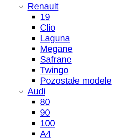
Renault
19
Clio
Laguna
Megane
Safrane
Twingo
Pozostałe modele
Audi
80
90
100
A4