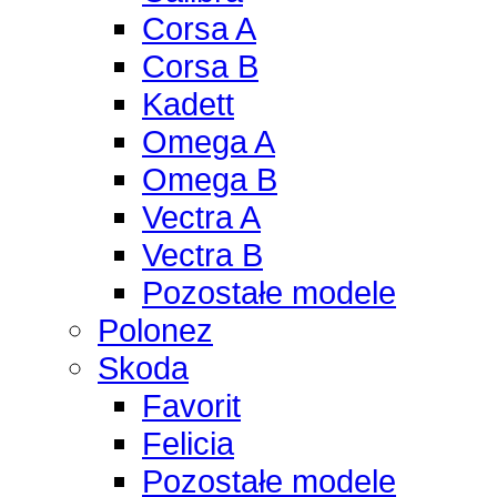
Corsa A
Corsa B
Kadett
Omega A
Omega B
Vectra A
Vectra B
Pozostałe modele
Polonez
Skoda
Favorit
Felicia
Pozostałe modele