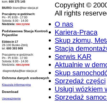
kom.
600 375 145
Copyright © 200
BIURO:
biuro@kar-stacja.pl
All rights reserve
Pracujemy w godzinach:
Pn - Pt: 8:00 - 17:00
Sobota: 8.00 - 14.00
O nas
Niedziela:
nieczynne
Kariera-Praca
Podstawowa Stacja Kontroli
Pojazdów
Skup złomu, Meta
Elżbiecin 17
28-100 Busko-Zdrój
Stacja demontaż
tel.
600 393 909
Serwis KAR
Pracujemy w godzinach:
Pn - Pt: 8:00 - 17:00
Sobota: 8.00 - 14.00
Aktualnie w dem
Niedziela:
nieczynne
Skup samochod
diagnostyka@kar-stacja.pl
Ochrona danych osobowych
Sprzedaż części
Klauzula informacyjna
Usługi wózkiem 
Download
Sprzedaż samo
Upoważnienie