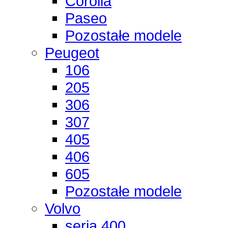
Corolla
Paseo
Pozostałe modele
Peugeot
106
205
306
307
405
406
605
Pozostałe modele
Volvo
seria 400