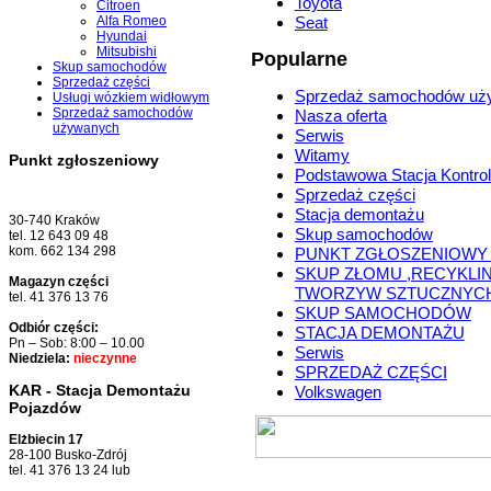
Toyota
Citroen
Alfa Romeo
Seat
Hyundai
Mitsubishi
Popularne
Skup samochodów
Sprzedaż części
Sprzedaż samochodów uż
Usługi wózkiem widłowym
Sprzedaż samochodów
Nasza oferta
używanych
Serwis
Witamy
Punkt zgłoszeniowy
Podstawowa Stacja Kontrol
Sprzedaż części
Stacja demontażu
30-740 Kraków
Skup samochodów
tel. 12 643 09 48
kom. 662 134 298
PUNKT ZGŁOSZENIOWY
SKUP ZŁOMU ,RECYKLI
Magazyn części
TWORZYW SZTUCZNYC
tel. 41 376 13 76
SKUP SAMOCHODÓW
Odbiór części:
STACJA DEMONTAŻU
Pn – Sob: 8:00 – 10.00
Serwis
Niedziela:
nieczynne
SPRZEDAŻ CZĘŚCI
KAR - Stacja Demontażu
Volkswagen
Pojazdów
Elżbiecin 17
28-100 Busko-Zdrój
tel. 41 376 13 24 lub