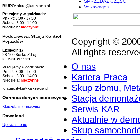
SPRZEDAŻ CZĘŚCI
BIURO:
biuro@kar-stacja.pl
Volkswagen
Pracujemy w godzinach:
Pn - Pt: 8:00 - 17:00
Sobota: 8.00 - 14.00
Niedziela:
nieczynne
Podstawowa Stacja Kontroli
Copyright © 200
Pojazdów
All rights reserve
Elżbiecin 17
28-100 Busko-Zdrój
tel.
600 393 909
O nas
Pracujemy w godzinach:
Pn - Pt: 8:00 - 17:00
Kariera-Praca
Sobota: 8.00 - 14.00
Niedziela:
nieczynne
Skup złomu, Meta
diagnostyka@kar-stacja.pl
Stacja demontaż
Ochrona danych osobowych
Serwis KAR
Klauzula informacyjna
Download
Aktualnie w dem
Upoważnienie
Skup samochod