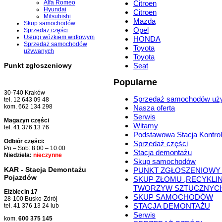
Alfa Romeo
Citroen
Hyundai
Citroen
Mitsubishi
Mazda
Skup samochodów
Opel
Sprzedaż części
Usługi wózkiem widłowym
HONDA
Sprzedaż samochodów
Toyota
używanych
Toyota
Seat
Punkt zgłoszeniowy
Popularne
30-740 Kraków
Sprzedaż samochodów uż
tel. 12 643 09 48
kom. 662 134 298
Nasza oferta
Serwis
Magazyn części
Witamy
tel. 41 376 13 76
Podstawowa Stacja Kontrol
Odbiór części:
Sprzedaż części
Pn – Sob: 8:00 – 10.00
Stacja demontażu
Niedziela:
nieczynne
Skup samochodów
KAR - Stacja Demontażu
PUNKT ZGŁOSZENIOWY
Pojazdów
SKUP ZŁOMU ,RECYKLI
TWORZYW SZTUCZNYC
Elżbiecin 17
SKUP SAMOCHODÓW
28-100 Busko-Zdrój
STACJA DEMONTAŻU
tel. 41 376 13 24 lub
Serwis
kom.
600 375 145