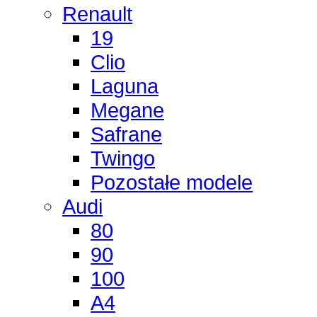
Renault
19
Clio
Laguna
Megane
Safrane
Twingo
Pozostałe modele
Audi
80
90
100
A4