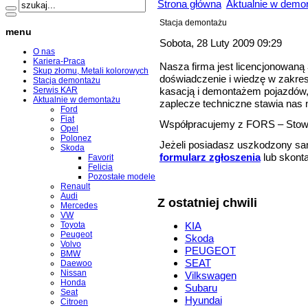
Strona główna
Aktualnie w demo
Stacja demontażu
menu
Sobota, 28 Luty 2009 09:29
O nas
Kariera-Praca
Nasza firma jest licencjonowaną
Skup złomu, Metali kolorowych
doświadczenie i wiedzę w zakre
Stacja demontażu
kasacją i demontażem pojazdów, 
Serwis KAR
Aktualnie w demontażu
zaplecze techniczne stawia nas n
Ford
Fiat
Współpracujemy z FORS – Stow
Opel
Polonez
Jeżeli posiadasz uszkodzony sa
Skoda
formularz zgłoszenia
lub skonta
Favorit
Felicia
Pozostałe modele
Renault
Audi
Z ostatniej chwili
Mercedes
VW
Toyota
KIA
Peugeot
Skoda
Volvo
PEUGEOT
BMW
SEAT
Daewoo
Nissan
Vilkswagen
Honda
Subaru
Seat
Hyundai
Citroen