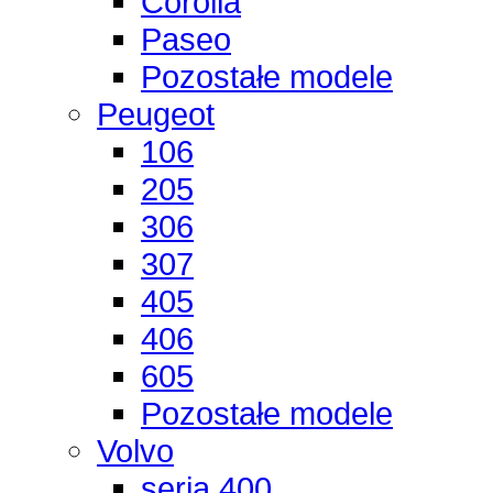
Corolla
Paseo
Pozostałe modele
Peugeot
106
205
306
307
405
406
605
Pozostałe modele
Volvo
seria 400