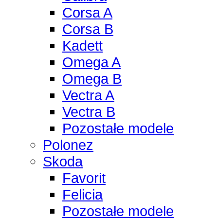
Corsa A
Corsa B
Kadett
Omega A
Omega B
Vectra A
Vectra B
Pozostałe modele
Polonez
Skoda
Favorit
Felicia
Pozostałe modele