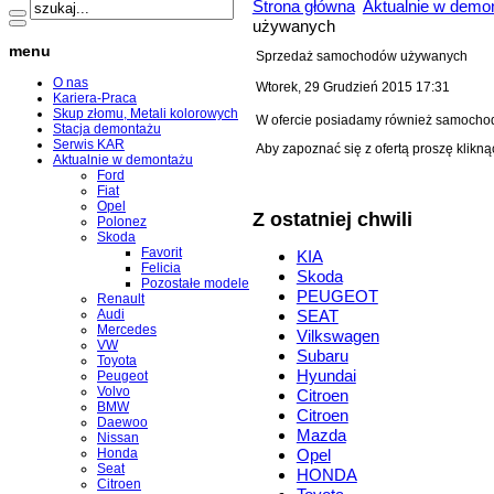
Strona główna
Aktualnie w demo
używanych
menu
Sprzedaż samochodów używanych
O nas
Wtorek, 29 Grudzień 2015 17:31
Kariera-Praca
Skup złomu, Metali kolorowych
W ofercie posiadamy również samocho
Stacja demontażu
Serwis KAR
Aby zapoznać się z ofertą proszę klikn
Aktualnie w demontażu
Ford
Fiat
Opel
Z ostatniej chwili
Polonez
Skoda
Favorit
KIA
Felicia
Skoda
Pozostałe modele
PEUGEOT
Renault
Audi
SEAT
Mercedes
Vilkswagen
VW
Subaru
Toyota
Hyundai
Peugeot
Volvo
Citroen
BMW
Citroen
Daewoo
Mazda
Nissan
Honda
Opel
Seat
HONDA
Citroen