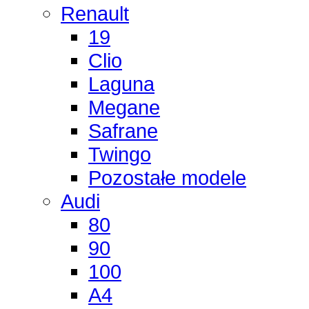
Renault
19
Clio
Laguna
Megane
Safrane
Twingo
Pozostałe modele
Audi
80
90
100
A4