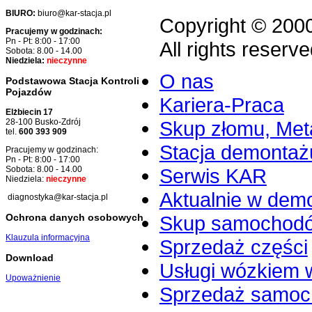
BIURO:
biuro@kar-stacja.pl
Copyright © 200
Pracujemy w godzinach:
Pn - Pt: 8:00 - 17:00
All rights reserve
Sobota: 8.00 - 14.00
Niedziela:
nieczynne
O nas
Podstawowa Stacja Kontroli
Pojazdów
Kariera-Praca
Elżbiecin 17
Skup złomu, Meta
28-100 Busko-Zdrój
tel.
600 393 909
Stacja demontaż
Pracujemy w godzinach:
Pn - Pt: 8:00 - 17:00
Serwis KAR
Sobota: 8.00 - 14.00
Niedziela:
nieczynne
Aktualnie w dem
diagnostyka@kar-stacja.pl
Skup samochod
Ochrona danych osobowych
Klauzula informacyjna
Sprzedaż części
Download
Usługi wózkiem 
Upoważnienie
Sprzedaż samo