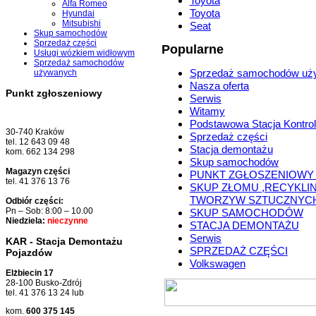
Toyota
Alfa Romeo
Toyota
Hyundai
Mitsubishi
Seat
Skup samochodów
Sprzedaż części
Popularne
Usługi wózkiem widłowym
Sprzedaż samochodów
Sprzedaż samochodów uż
używanych
Nasza oferta
Punkt zgłoszeniowy
Serwis
Witamy
Podstawowa Stacja Kontrol
30-740 Kraków
Sprzedaż części
tel. 12 643 09 48
Stacja demontażu
kom. 662 134 298
Skup samochodów
Magazyn części
PUNKT ZGŁOSZENIOWY
tel. 41 376 13 76
SKUP ZŁOMU ,RECYKLI
TWORZYW SZTUCZNYC
Odbiór części:
Pn – Sob: 8:00 – 10.00
SKUP SAMOCHODÓW
Niedziela:
nieczynne
STACJA DEMONTAŻU
Serwis
KAR - Stacja Demontażu
SPRZEDAŻ CZĘŚCI
Pojazdów
Volkswagen
Elżbiecin 17
28-100 Busko-Zdrój
tel. 41 376 13 24 lub
kom.
600 375 145