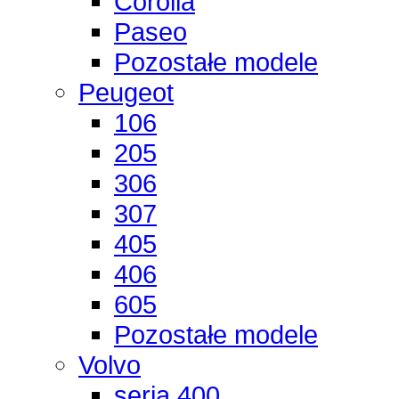
Corolla
Paseo
Pozostałe modele
Peugeot
106
205
306
307
405
406
605
Pozostałe modele
Volvo
seria 400