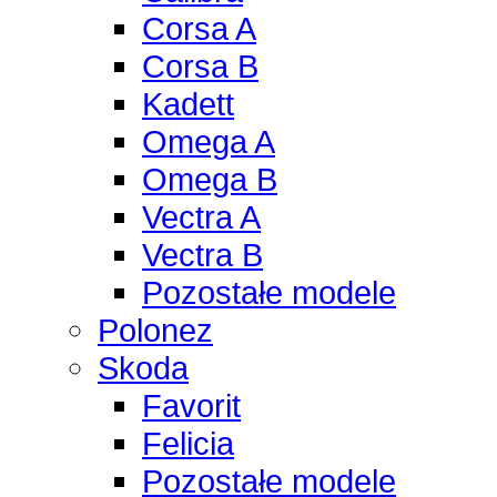
Corsa A
Corsa B
Kadett
Omega A
Omega B
Vectra A
Vectra B
Pozostałe modele
Polonez
Skoda
Favorit
Felicia
Pozostałe modele