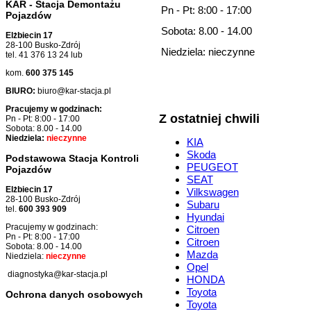
KAR - Stacja Demontażu
Pn - Pt: 8:00 - 17:00
Pojazdów
Sobota: 8.00 - 14.00
Elżbiecin 17
28-100 Busko-Zdrój
Niedziela: nieczynne
tel. 41 376 13 24 lub
kom.
600 375 145
BIURO:
biuro@kar-stacja.pl
Pracujemy w godzinach:
Z ostatniej chwili
Pn - Pt: 8:00 - 17:00
Sobota: 8.00 - 14.00
Niedziela:
nieczynne
KIA
Skoda
Podstawowa Stacja Kontroli
PEUGEOT
Pojazdów
SEAT
Elżbiecin 17
Vilkswagen
28-100 Busko-Zdrój
Subaru
tel.
600 393 909
Hyundai
Pracujemy w godzinach:
Citroen
Pn - Pt: 8:00 - 17:00
Citroen
Sobota: 8.00 - 14.00
Mazda
Niedziela:
nieczynne
Opel
diagnostyka@kar-stacja.pl
HONDA
Toyota
Ochrona danych osobowych
Toyota