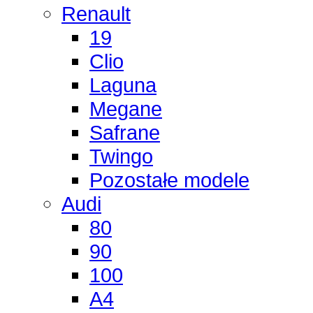
Renault
19
Clio
Laguna
Megane
Safrane
Twingo
Pozostałe modele
Audi
80
90
100
A4