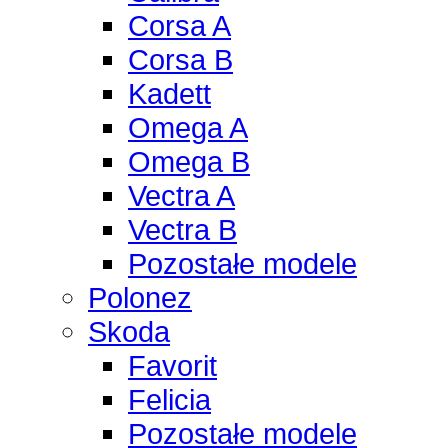
Corsa A
Corsa B
Kadett
Omega A
Omega B
Vectra A
Vectra B
Pozostałe modele
Polonez
Skoda
Favorit
Felicia
Pozostałe modele