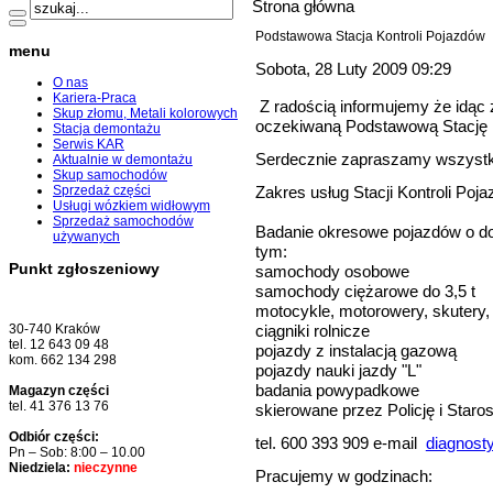
Strona główna
Podstawowa Stacja Kontroli Pojazdów
menu
Sobota, 28 Luty 2009 09:29
O nas
Kariera-Praca
Z radością informujemy że idąc 
Skup złomu, Metali kolorowych
oczekiwaną Podstawową Stację K
Stacja demontażu
Serwis KAR
Serdecznie zapraszamy wszystk
Aktualnie w demontażu
Skup samochodów
Zakres usług Stacji Kontroli Poj
Sprzedaż części
Usługi wózkiem widłowym
Sprzedaż samochodów
Badanie okresowe pojazdów o dop
używanych
tym:
Punkt zgłoszeniowy
samochody osobowe
samochody ciężarowe do 3,5 t
motocykle, motorowery, skutery, 
ciągniki rolnicze
30-740 Kraków
tel. 12 643 09 48
pojazdy z instalacją gazową
kom. 662 134 298
pojazdy nauki jazdy "L"
badania powypadkowe
Magazyn części
tel. 41 376 13 76
skierowane przez Policję i Staros
Odbiór części:
tel. 600 393 909 e-mail
diagnost
Pn – Sob: 8:00 – 10.00
Niedziela:
nieczynne
Pracujemy w godzinach: