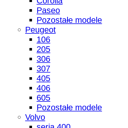
Corolla
Paseo
Pozostałe modele
Peugeot
106
205
306
307
405
406
605
Pozostałe modele
Volvo
seria 400