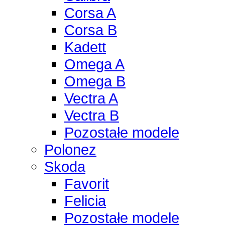
Corsa A
Corsa B
Kadett
Omega A
Omega B
Vectra A
Vectra B
Pozostałe modele
Polonez
Skoda
Favorit
Felicia
Pozostałe modele