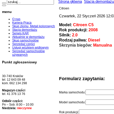
Strona główna
Stacja demontażu
Citroen
menu
Czwartek, 22 Styczeń 2026 12:0
O nas
Kariera-Praca
Model:
Citroen C5
Skup złomu, Metali kolorowych
Rok produkcji:
2008
Stacja demontażu
Serwis KAR
Silnik:
2.0
Aktualnie w demontażu
Rodzaj paliwa:
Diesel
Skup samochodów
Sprzedaż części
Skrzynia biegów:
Manualna
Usługi wózkiem widłowym
Sprzedaż samochodów
używanych
Punkt zgłoszeniowy
30-740 Kraków
Formularz zapytania:
tel. 12 643 09 48
kom. 662 134 298
Magazyn części
Marka samochodu:
tel. 41 376 13 76
Odbiór części:
Model samochodu:
Pn – Sob: 8:00 – 10.00
Niedziela:
nieczynne
Rok produkcji: