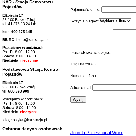
KAR - Stacja Demontażu
Pojazdów
Pojemność silnika:
Elżbiecin 17
28-100 Busko-Zdrój
Skrzynia biegów:
tel. 41 376 13 24 lub
kom.
600 375 145
BIURO:
biuro@kar-stacja.pl
Pracujemy w godzinach:
Poszukiwane części:
Pn - Pt: 8:00 - 17:00
Sobota: 8.00 - 14.00
Niedziela:
nieczynne
Imię i nazwisko:
Podstawowa Stacja Kontroli
Pojazdów
Numer telefonu:
Elżbiecin 17
28-100 Busko-Zdrój
Adres e-mail:
tel.
600 393 909
Pracujemy w godzinach:
Pn - Pt: 8:00 - 17:00
Sobota: 8.00 - 14.00
Niedziela:
nieczynne
diagnostyka@kar-stacja.pl
Ochrona danych osobowych
Joomla Professional Work