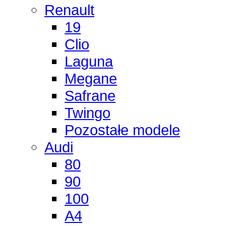
Renault
19
Clio
Laguna
Megane
Safrane
Twingo
Pozostałe modele
Audi
80
90
100
A4