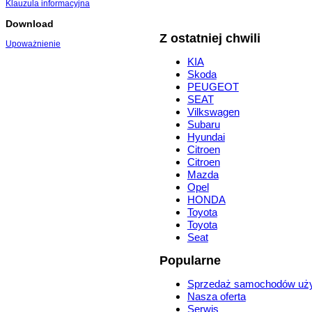
Klauzula informacyjna
Download
Z ostatniej chwili
Upoważnienie
KIA
Skoda
PEUGEOT
SEAT
Vilkswagen
Subaru
Hyundai
Citroen
Citroen
Mazda
Opel
HONDA
Toyota
Toyota
Seat
Popularne
Sprzedaż samochodów uż
Nasza oferta
Serwis