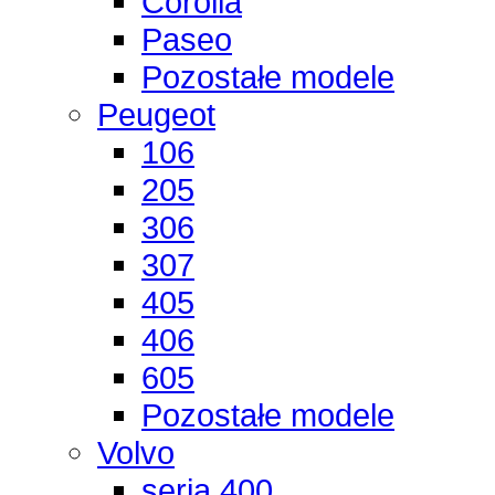
Corolla
Paseo
Pozostałe modele
Peugeot
106
205
306
307
405
406
605
Pozostałe modele
Volvo
seria 400